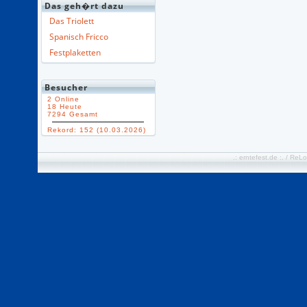
Das geh�rt dazu
Das Triolett
Spanisch Fricco
Festplaketten
Besucher
2 Online
18 Heute
7294 Gesamt
Rekord: 152 (10.03.2026)
.: erntefest.de :. / R