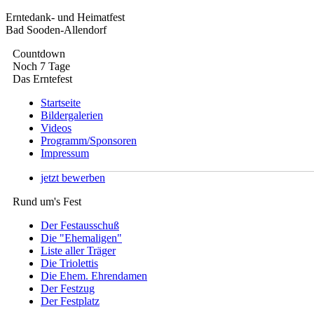
Erntedank- und Heimatfest
Bad Sooden-Allendorf
Countdown
Noch 7 Tage
Das Erntefest
Startseite
Bildergalerien
Videos
Programm/Sponsoren
Impressum
jetzt bewerben
Rund um's Fest
Der Festausschuß
Die "Ehemaligen"
Liste aller Träger
Die Triolettis
Die Ehem. Ehrendamen
Der Festzug
Der Festplatz