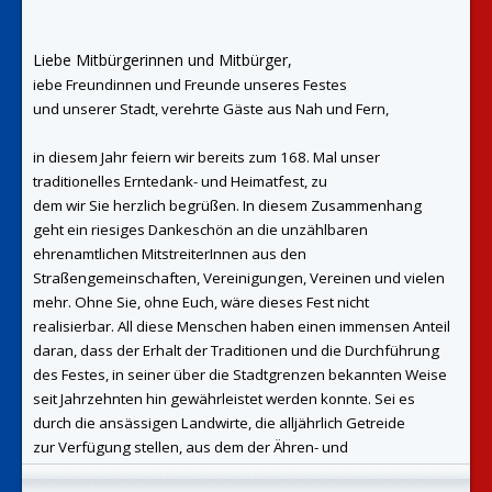
Liebe Mitbürgerinnen und Mitbürger,
iebe Freundinnen und Freunde unseres Festes
und
unserer Stadt, verehrte Gäste aus Nah und Fern,
in diesem Jahr feiern wir bereits zum 168. Mal
unser
traditionelles Erntedank- und Heimatfest, zu
dem wir Sie herzlich begrüßen.
In diesem Zusammenhang
geht ein riesiges
Dankeschön an die unzählbaren
ehrenamtlichen
MitstreiterInnen aus den
Straßengemeinschaften,
Vereinigungen, Vereinen und vielen
mehr. Ohne Sie, ohne Euch, wäre dieses Fest nicht
realisierbar.
All diese Menschen haben einen immensen Anteil
daran, dass der Erhalt der Traditionen und die
Durchführung
des Festes, in seiner über die Stadtgrenzen bekannten Weise
seit Jahrzehnten hin
gewährleistet werden konnte. Sei es
durch die ansässigen Landwirte, die alljährlich Getreide
zur
Verfügung stellen, aus dem der Ähren- und
Straßenschmuck hergestellt wird. Oder sei es durch die
vielen