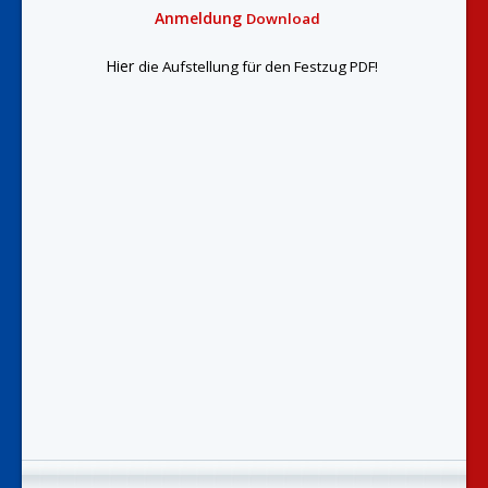
Anmeldung
Download
Hier
die Aufstellung für de
n Festzu
g PD
F!