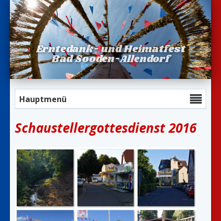
Erntedank- und Heimatfest
Bad Sooden-Allendorf
Hauptmenü
Schaustellergottesdienst 2016